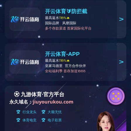
热搜关键词：
您当前的位置：
主页
>
公司简介
>
荣誉资质
公司介绍
荣誉资质