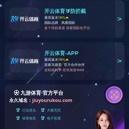
您当前的位置：
主页
>
公司简介
>
荣誉资质
公司介绍
荣誉资质