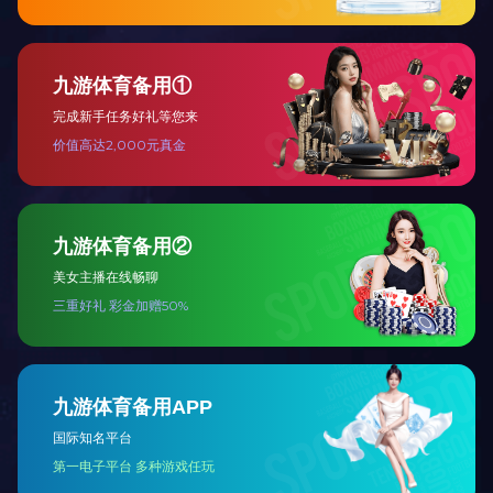
抓草1xbet（中国）
最新案例